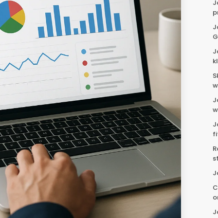
J
p
J
G
J
k
S
w
J
w
J
f
R
s
J
C
o
J