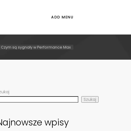
ADD MENU
Czym są sygnały w Performance Max
zukaj
Szukaj
Najnowsze wpisy