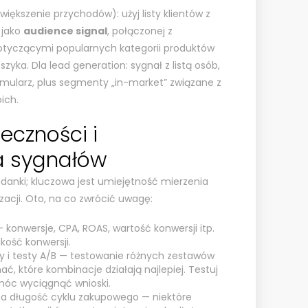
ększenie przychodów): użyj listy klientów z
 jako
audience signal
, połączonej z
tyczącymi popularnych kategorii produktów
zyka. Dla lead generation: sygnał z listą osób,
rmularz, plus segmenty „in-market” związane z
ich.
eczności i
a sygnałów
adanki; kluczowa jest umiejętność mierzenia
izacji. Oto, na co zwrócić uwagę:
 konwersje, CPA, ROAS, wartość konwersji itp.
akość konwersji.
 i testy A/B — testowanie różnych zestawów
, które kombinacje działają najlepiej. Testuj
móc wyciągnąć wnioski.
na długość cyklu zakupowego — niektóre