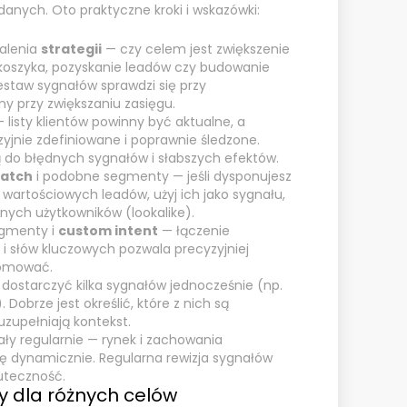
danych. Oto praktyczne kroki i wskazówki:
talenia
strategii
— czy celem jest zwiększenie
ć koszyka, pozyskanie leadów czy budowanie
estaw sygnałów sprawdzi się przy
nny przy zwiększaniu zasięgu.
 listy klientów powinny być aktualne, a
zyjnie zdefiniowane i poprawnie śledzone.
do błędnych sygnałów i słabszych efektów.
atch
i podobne segmenty — jeśli dysponujesz
ub wartościowych leadów, użyj ich jako sygnału,
nych użytkowników (lookalike).
egmenty i
custom intent
— łączenie
i słów kluczowych pozwala precyzyjniej
romować.
 dostarczyć kilka sygnałów jednocześnie (np.
. Dobrze jest określić, które z nich są
uzupełniają kontekst.
nały regularnie — rynek i zachowania
ię dynamicznie. Regularna rewizja sygnałów
uteczność.
y dla różnych celów