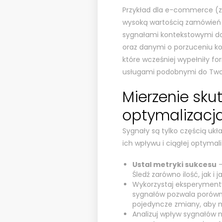
Przykład dla e-commerce (zwi
wysoką wartością zamówień
sygnałami kontekstowymi do
oraz danymi o porzuceniu kos
które wcześniej wypełniły fo
usługami podobnymi do Two
Mierzenie skut
optymalizacj
Sygnały są tylko częścią ukł
ich wpływu i ciągłej optymal
Ustal metryki sukcesu
—
Śledź zarówno ilość, jak i j
Wykorzystaj eksperymenty
sygnałów pozwala porównać
pojedyncze zmiany, aby 
Analizuj wpływ sygnałów 