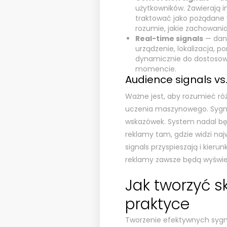
użytkowników. Zawierają 
traktować jako pożądane w
rozumie, jakie zachowani
Real-time signals
— dane
urządzenie, lokalizacja, p
dynamicznie do dostosow
momencie.
Audience signals vs
Ważne jest, aby rozumieć 
uczenia maszynowego. Sygna
wskazówek. System nadal będ
reklamy tam, gdzie widzi naj
signals przyspieszają i kieru
reklamy zawsze będą wyświ
Jak tworzyć s
praktyce
Tworzenie efektywnych sygn