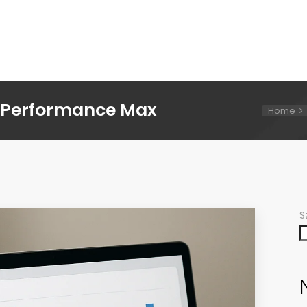
 Performance Max
Home
S