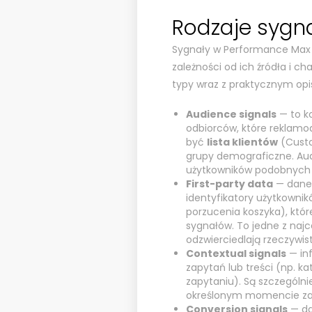
Rodzaje sygna
Sygnały w Performance Max m
zależności od ich źródła i c
typy wraz z praktycznym opi
Audience signals
— to k
odbiorców, które reklam
być
lista klientów
(Custo
grupy demograficzne. Aud
użytkowników podobnych d
First-party data
— dane 
identyfikatory użytkownikó
porzucenia koszyka), któ
sygnałów. To jedne z najc
odzwierciedlają rzeczywis
Contextual signals
— inf
zapytań lub treści (np. k
zapytaniu). Są szczególni
określonym momencie za
Conversion signals
— da