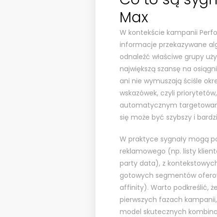
Max
W kontekście kampanii Per
informacje przekazywane al
odnaleźć właściwe grupy uży
największą szansę na osiągn
ani nie wymuszają ściśle okr
wskazówek, czyli priorytetów
automatycznym targetowaniu 
się może być szybszy i bardz
W praktyce sygnały mogą poc
reklamowego (np. listy klient
party data), z kontekstowyc
gotowych segmentów oferow
affinity). Warto podkreślić,
pierwszych fazach kampanii
model skutecznych kombinacji