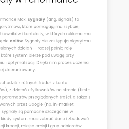
formance Max,
sygnały
(ang. signals) to
gorytmowi, które pomagają mu szybciej
tkowników i konteksty, w których reklama ma
ięcie
celów
. Sygnały nie zastępują algorytmu
eślonych działań — raczej pełnią rolę
, które system bierze pod uwagę przy
i optymalizacji. Dzięki nim proces uczenia
iej ukierunkowany.
hodzić z różnych źródeł: z konta
ów), z działań użytkowników na stronie (first-
h parametrów przeglądanych treści, a także z
anych przez Google (np. in-market,
 że sygnały są pomocne szczególnie w
, kiedy system musi zebrać dane i zbudować
 kreacji, miejsc emisji i grup odbiorców.