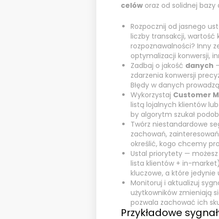
celów
oraz od solidnej bazy 
Rozpocznij od jasnego us
liczby transakcji, wartoś
rozpoznawalności? Inny z
optymalizacji konwersji, i
Zadbaj o jakość
danych
—
zdarzenia konwersji precy
Błędy w danych prowadzą 
Wykorzystaj
Customer M
listą lojalnych klientów l
by algorytm szukał podob
Twórz niestandardowe s
zachowań, zainteresowań 
określić, kogo chcemy p
Ustal priorytety — możesz
lista klientów + in-market)
kluczowe, a które jedynie 
Monitoruj i aktualizuj syg
użytkowników zmieniają s
pozwala zachować ich sk
Przykładowe sygnał