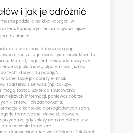
łów i jak je odróżnić
ożna podzielić na kilka kategorii w
harakteru. Poniżej wymieniam najważniejsze
sem działania:
onkretne wskazania dotyczące grup
odawca chce zasugerować systemowi. Może to
mer Match), segment niestandardowy czy
ience signals mówią algorytmowi: „szukaj
o tych, których tu podaję”.
własne, takie jak adresy e-mail,
w, zdarzenia z serwisu (np. zakupy,
re mogą zostać użyte do zbudowania
enniejszych informacji, ponieważ dobrze
tych klientów i ich zachowania.
ormacje o kontekście przeglądanych stron,
ategorie tematyczne, słowa kluczowe w
e przydatne, gdy zależy nam na dotarciu w
interesowania tematem.
ne o konwersjach, ich wartościach i ścieżkach