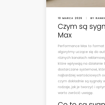
10 MARCA 2026
|
BY RANK
Czym są sygn
Max
Performance Max to format 
algorytmy uczące się do a
różnych kanałach reklamow
które wpływają na działanie
dostarczane systemowi, któr
najbardziej wartościowych o
czym dokładnie są sygnały w
rodzaje, jak je tworzyć i opt
warto zwrócić uwagę.
Co to są syg