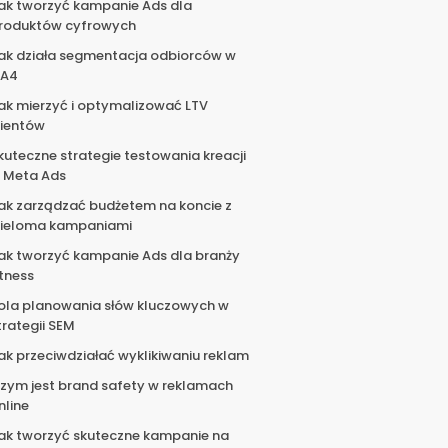
ak tworzyć kampanie Ads dla
roduktów cyfrowych
ak działa segmentacja odbiorców w
A4
ak mierzyć i optymalizować LTV
lientów
kuteczne strategie testowania kreacji
 Meta Ads
ak zarządzać budżetem na koncie z
ieloma kampaniami
ak tworzyć kampanie Ads dla branży
itness
ola planowania słów kluczowych w
trategii SEM
ak przeciwdziałać wyklikiwaniu reklam
zym jest brand safety w reklamach
nline
ak tworzyć skuteczne kampanie na