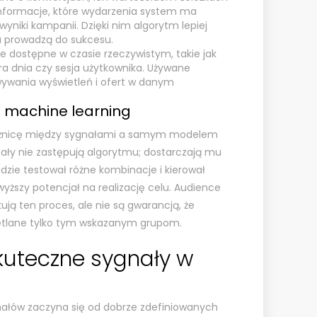
informacje, które wydarzenia system ma
yniki kampanii. Dzięki nim algorytm lepiej
a prowadzą do sukcesu.
 dostępne w czasie rzeczywistym, takie jak
ora dnia czy sesja użytkownika. Używane
ywania wyświetleń i ofert w danym
. machine learning
różnicę między sygnałami a samym modelem
ły nie zastępują algorytmu; dostarczają mu
zie testował różne kombinacje i kierował
wyższy potencjał na realizację celu. Audience
nkują ten proces, ale nie są gwarancją, że
etlane tylko tym wskazanym grupom.
kuteczne sygnały w
ałów zaczyna się od dobrze zdefiniowanych