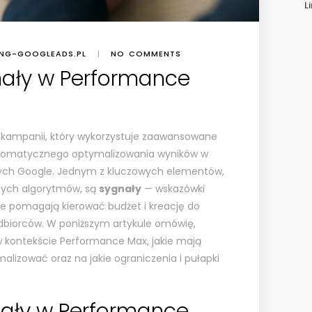
L
ING-GOOGLEADS.PL
|
NO COMMENTS
ały w Performance
kampanii, który wykorzystuje zaawansowane
utomatycznego optymalizowania wyników w
ych Google. Jednym z kluczowych elementów,
 tych algorytmów, są
sygnały
— wskazówki
e pomagają kierować budżet i kreację do
dbiorców. W poniższym artykule omówię,
 kontekście Performance Max, jakie mają
ymalizować oraz na jakie ograniczenia i pułapki
nały w Performance