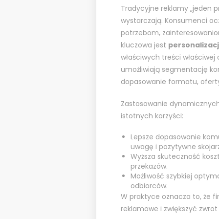
Tradycyjne reklamy „jeden pr
wystarczają. Konsumenci oc
potrzebom, zainteresowaniom
kluczowa jest
personalizac
właściwych treści właściwej
umożliwiają segmentację kom
dopasowanie formatu, oferty
Zastosowanie dynamicznych
istotnych korzyści:
Lepsze dopasowanie komun
uwagę i pozytywne skojar
Wyższa skuteczność koszto
przekazów.
Możliwość szybkiej optyma
odbiorców.
W praktyce oznacza to, że f
reklamowe i zwiększyć zwrot z