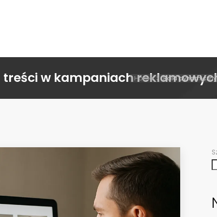
 treści w kampaniach reklamowyc
Home
Rola dynamiczny
S