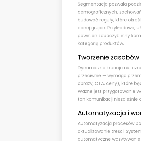
Segmentacja pozwala podzie
demograficznych, zachowań c
budować reguły, które okreś
danej grupie. Przykładowo, u
powinien zobaczyć inny komu
kategorię produktów.
Tworzenie zasobów
Dynamiczna kreacja nie ozn
przeciwnie — wymaga przem
obrazy, CTA, ceny), które 
Ważne jest przygotowanie wa
ton komunikacji niezależnie
Automatyzacja i wo
Automatyzacja procesów pozw
aktualizowanie treści. Syste
automatyczne wczytywanie d