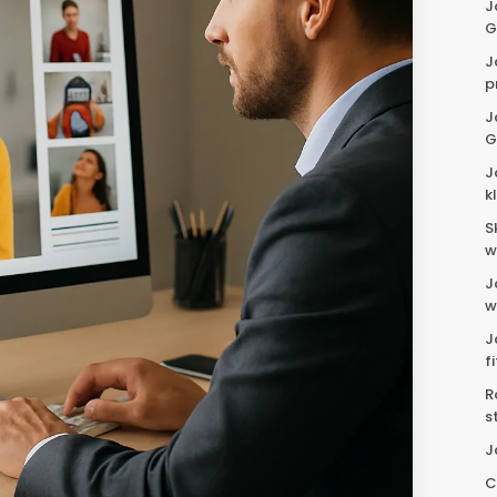
J
G
J
p
J
G
J
k
S
w
J
w
J
f
R
s
J
C