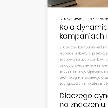
12 MAJA 2026
|
BY RANKIN
Rola dynamicz
kampaniach 
Skuteczna kampania reklamo
jednokierunkowym przekazie.
zachowania użytkowników i d
osiągają wyraźnie lepsze wyni
znaczenie mają
dynamiczne
technologie je wspierają ora
zaangażowanie i skutecznoś
Dlaczego dyna
na znaczeniu