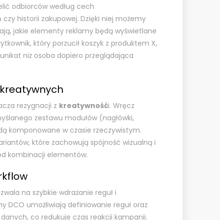
lić odbiorców według cech
zy historii zakupowej. Dzięki niej możemy
lają, jakie elementy reklamy będą wyświetlane
żytkownik, który porzucił koszyk z produktem X,
nikat niż osoba dopiero przeglądająca
 kreatywnych
acza rezygnacji z
kreatywność
i. Wręcz
yślanego zestawu modułów (nagłówki,
będą komponowane w czasie rzeczywistym.
riantów, które zachowują spójność wizualną i
 od kombinacji elementów.
rkflow
ala na szybkie wdrażanie reguł i
my DCO umożliwiają definiowanie reguł oraz
anych, co redukuje czas reakcji kampanii.