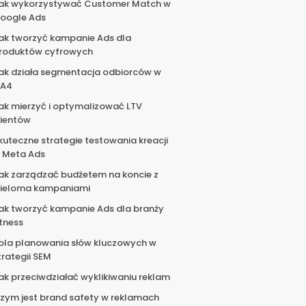
ak wykorzystywać Customer Match w
oogle Ads
ak tworzyć kampanie Ads dla
roduktów cyfrowych
ak działa segmentacja odbiorców w
A4
ak mierzyć i optymalizować LTV
lientów
kuteczne strategie testowania kreacji
 Meta Ads
ak zarządzać budżetem na koncie z
ieloma kampaniami
ak tworzyć kampanie Ads dla branży
itness
ola planowania słów kluczowych w
trategii SEM
ak przeciwdziałać wyklikiwaniu reklam
zym jest brand safety w reklamach