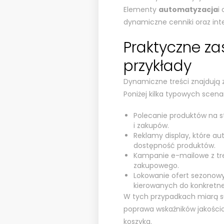
Elementy
automatyzacja
i
dynamiczne cenniki oraz int
Praktyczne za
przykłady
Dynamiczne treści znajdują 
Poniżej kilka typowych scenar
Polecanie produktów na st
i zakupów.
Reklamy display, które a
dostępność produktów.
Kampanie e-mailowe z tr
zakupowego.
Lokowanie ofert sezonow
kierowanych do konkretne
W tych przypadkach miarą sukc
poprawa wskaźników jakościow
koszyka.