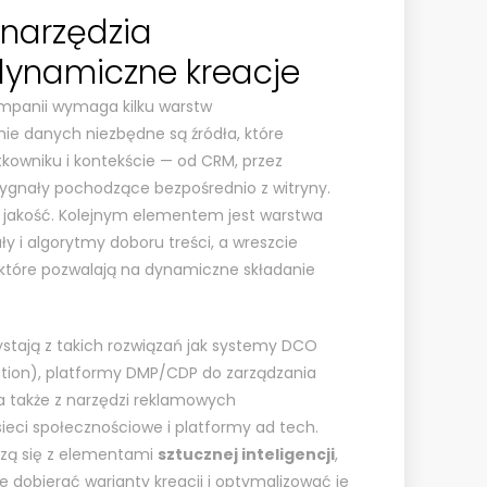
 narzędzia
dynamiczne kreacje
mpanii wymaga kilku warstw
ie danych niezbędne są źródła, które
tkowniku i kontekście — od CRM, przez
sygnały pochodzące bezpośrednio z witryny.
h jakość. Kolejnym elementem jest warstwa
ły i algorytmy doboru treści, a wreszcie
 które pozwalają na dynamiczne składanie
stają z takich rozwiązań jak systemy DCO
tion), platformy DMP/CDP do zarządzania
 także z narzędzi reklamowych
ieci społecznościowe i platformy ad tech.
czą się z elementami
sztucznej inteligencji
,
 dobierać warianty kreacji i optymalizować je