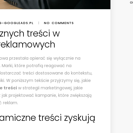
o
G-GOOGLEADS.PL
|
NO COMMENTS
nych treści w
reklamowych
wa przestała opierać się wyłącznie na
 Marki, które potrafią reagować na
ostarczać treści dostosowane do kontekstu,
ki. W poniższym tekście przyjrzymy się, jakie
 treści
w strategii marketingowej, jakie
z jak projektować kampanie, które zwiększają
ć reklam.
miczne treści zyskują