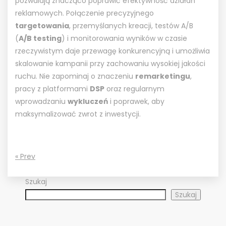
pozwalają znacząco poprawić efektywność działań
reklamowych. Połączenie precyzyjnego
targetowania
, przemyślanych kreacji, testów A/B
(
A/B testing
) i monitorowania wyników w czasie
rzeczywistym daje przewagę konkurencyjną i umożliwia
skalowanie kampanii przy zachowaniu wysokiej jakości
ruchu. Nie zapominaj o znaczeniu
remarketingu
,
pracy z platformami
DSP
oraz regularnym
wprowadzaniu
wykluczeń
i poprawek, aby
maksymalizować zwrot z inwestycji.
« Prev
Szukaj
Szukaj