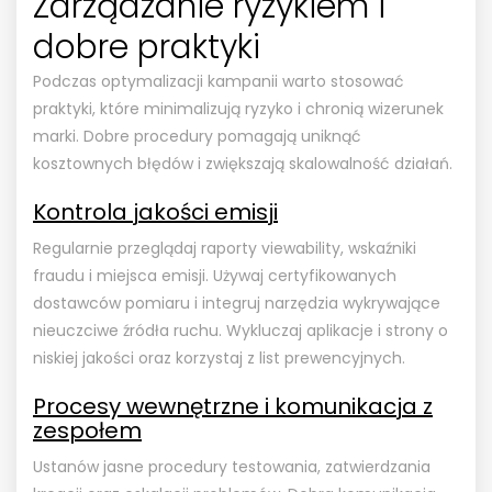
Zarządzanie ryzykiem i
dobre praktyki
Podczas optymalizacji kampanii warto stosować
praktyki, które minimalizują ryzyko i chronią wizerunek
marki. Dobre procedury pomagają uniknąć
kosztownych błędów i zwiększają skalowalność działań.
Kontrola jakości emisji
Regularnie przeglądaj raporty viewability, wskaźniki
fraudu i miejsca emisji. Używaj certyfikowanych
dostawców pomiaru i integruj narzędzia wykrywające
nieuczciwe źródła ruchu. Wykluczaj aplikacje i strony o
niskiej jakości oraz korzystaj z list prewencyjnych.
Procesy wewnętrzne i komunikacja z
zespołem
Ustanów jasne procedury testowania, zatwierdzania