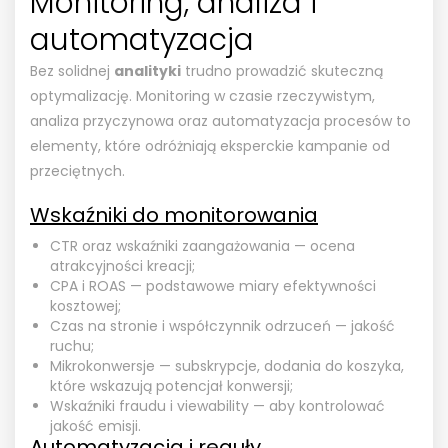
Monitoring, analiza i
automatyzacja
Bez solidnej
analityki
trudno prowadzić skuteczną
optymalizację. Monitoring w czasie rzeczywistym,
analiza przyczynowa oraz automatyzacja procesów to
elementy, które odróżniają eksperckie kampanie od
przeciętnych.
Wskaźniki do monitorowania
CTR oraz wskaźniki zaangażowania — ocena
atrakcyjności kreacji;
CPA i ROAS — podstawowe miary efektywności
kosztowej;
Czas na stronie i współczynnik odrzuceń — jakość
ruchu;
Mikrokonwersje — subskrypcje, dodania do koszyka,
które wskazują potencjał konwersji;
Wskaźniki fraudu i viewability — aby kontrolować
jakość emisji.
Automatyzacja i reguły