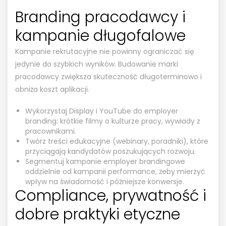
Branding pracodawcy i
kampanie długofalowe
Kampanie rekrutacyjne nie powinny ograniczać się
jedynie do szybkich wyników. Budowanie marki
pracodawcy zwiększa skuteczność długoterminowo i
obniża koszt aplikacji.
Wykorzystaj Display i YouTube do employer
branding: krótkie filmy o kulturze pracy, wywiady z
pracownikami.
Twórz treści edukacyjne (webinary, poradniki), które
przyciągają kandydatów poszukujących rozwoju.
Segmentuj kampanie employer brandingowe
oddzielnie od kampanii performance, żeby mierzyć
wpływ na świadomość i późniejsze konwersje.
Compliance, prywatność i
dobre praktyki etyczne