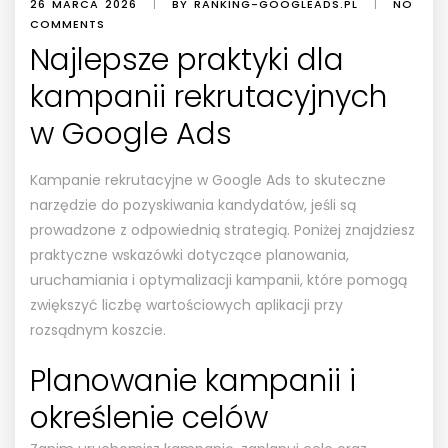
26 MARCA 2026
|
BY RANKING-GOOGLEADS.PL
|
NO
COMMENTS
Najlepsze praktyki dla
kampanii rekrutacyjnych
w Google Ads
Kampanie rekrutacyjne w Google Ads to skuteczne
narzędzie do pozyskiwania kandydatów, jeśli są
prowadzone z odpowiednią strategią. Poniżej znajdziesz
praktyczne wskazówki dotyczące planowania,
uruchamiania i optymalizacji kampanii, które pomogą
zwiększyć liczbę wartościowych aplikacji przy
rozsądnym koszcie.
Planowanie kampanii i
określenie celów