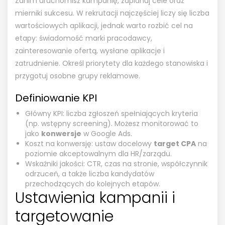
Zanim uruchomisz kampanię, zaplanuj cele oraz
mierniki sukcesu. W rekrutacji najczęściej liczy się liczba
wartościowych aplikacji, jednak warto rozbić cel na
etapy: świadomość marki pracodawcy,
zainteresowanie ofertą, wysłane aplikacje i
zatrudnienie. Określ priorytety dla każdego stanowiska i
przygotuj osobne grupy reklamowe.
Definiowanie KPI
Główny KPI: liczba zgłoszeń spełniających kryteria
(np. wstępny screening). Możesz monitorować to
jako
konwersje
w Google Ads.
Koszt na konwersję: ustaw docelowy
target CPA
na
poziomie akceptowalnym dla HR/zarządu.
Wskaźniki jakości: CTR, czas na stronie, współczynnik
odrzuceń, a także liczba kandydatów
przechodzących do kolejnych etapów.
Ustawienia kampanii i
targetowanie