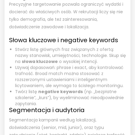
Precyzyjne targetowanie pozwala ograniczyć wydatki i
docierać do właściwych osób. W rekrutacji liczy się nie
tylko demografia, ale też zainteresowania,
doświadczenie zawodowe i lokalizacja.
Słowa kluczowe i negative keywords
Stwórz listę głównych fraz związanych z ofertą:
nazwy stanowisk, umiejętności, technologie. Skup się
na
słowa kluczowe
o wysokiej intencji.
Używaj dopasowań: phrase i exact, aby kontrolować
trafność. Broad match można stosować z
rozszerzonymi ustawieniami i inteligentnym
licytowaniem, ale wymaga to ścisłego monitoringu.
Twórz listę
negative keywords
(np. „bezpłatne
szkolenie”, „kurs”), by wyeliminować nieodpowiednie
zapytania.
Segmentacja i audytoria
Segmentacja kampanii według lokalizacji,
doświadczenia (senior, mid, junior), oraz typu
zatrudnienia (etat, kontrakt, zdalnie) zwiększa trafność