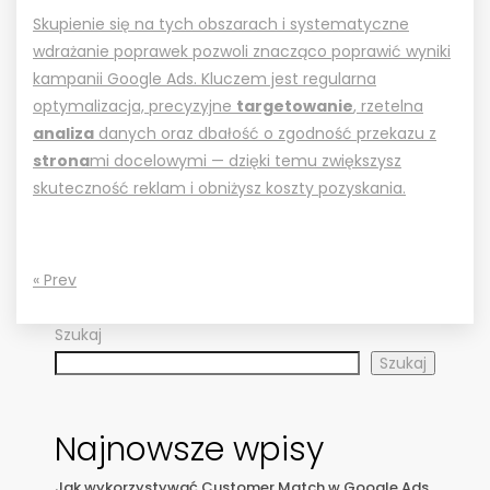
Skupienie się na tych obszarach i systematyczne
wdrażanie poprawek pozwoli znacząco poprawić wyniki
kampanii Google Ads. Kluczem jest regularna
optymalizacja, precyzyjne
targetowanie
, rzetelna
analiza
danych oraz dbałość o zgodność przekazu z
strona
mi docelowymi — dzięki temu zwiększysz
skuteczność reklam i obniżysz koszty pozyskania.
« Prev
Szukaj
Szukaj
Najnowsze wpisy
Jak wykorzystywać Customer Match w Google Ads