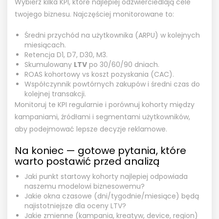
Wybierz kilka KPI, które najlepiej odzwierciedlają cele
twojego biznesu. Najczęściej monitorowane to:
Średni przychód na użytkownika (ARPU) w kolejnych
miesiącach.
Retencja D1, D7, D30, M3.
Skumulowany
LTV
po 30/60/90 dniach.
ROAS kohortowy vs koszt pozyskania (CAC).
Współczynnik powtórnych zakupów i średni czas do
kolejnej transakcji.
Monitoruj te KPI regularnie i porównuj kohorty między
kampaniami, źródłami i segmentami użytkowników,
aby podejmować lepsze decyzje reklamowe.
Na koniec — gotowe pytania, które
warto postawić przed analizą
Jaki punkt startowy kohorty najlepiej odpowiada
naszemu modelowi biznesowemu?
Jakie okna czasowe (dni/tygodnie/miesiące) będą
najistotniejsze dla oceny LTV?
Jakie zmienne (kampania, kreatyw, device, region)