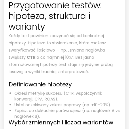
Przygotowanie testów:
hipoteza, struktura i
warianty
Każdy test powinien zaczynać się od konkretnej
hipotezy. Hipoteza to stwierdzenie, które możesz
zweryfikować ilościowo — np. „zmiana nagłówka
zwiększy
CTR
o co najmniej 10%”. Bez jasno
sformułowanej hipotezy test staje się jedynie próbą
losową, a wyniki trudniej zinterpretować.
Definiowanie hipotezy
Określ metrykę sukcesu (CTR, współczynnik
konwersji, CPA, ROAS).
Ustal oczekiwany zakres poprawy (np. +10–20%).
Zapisz, co dokładnie porównujesz (np. nagłówek A vs
nagłówek B).
Wybór zmiennych i liczba wariantów