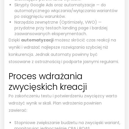
Skrypty Google Ads oraz automatyzacje — do
automatycznego włączania/wyłączania wariantów
po osiągnięciu warunków.
Narzędzia zewnętrzne (Optimizely, VWO) —
przydatne przy testach landing page i bardziej
zaawansowanych eksperymentach.
Dzięki
automatyzacji
możesz skrócić czas reakcji na
wyniki i wdrażać najlepsze rozwiązania szybciej niż
konkurencja. Jednak automaty powinny być
stosowane z ostrożnością i podparte jasnymi regułami.
Proces wdrażania
zwycięskich kreacji
Po zakończeniu testu i potwierdzeniu zwycięzcy warto
wdrożyć wynik w skali. Plan wdrożenia powinien
zawierać:
Stopniowe zwiększanie budżetu na zwycięski wariant,
monitorując jednocześnie CPA i ROAS.