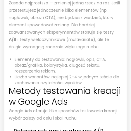
Zasada najprostsza — zmieniaj jedną rzecz na raz. Jeśli
przetestujesz jednocześnie kilka elementów (np.
nagłówek, obraz i CTA), nie będziesz wiedzieć, który
element spowodował zmianę. Dla bardziej
zaawansowanych eksperymentów stosuje się testy
A/B
i testy wieloczynnikowe (multivariate), ale te
drugie wymagają znacznie większego ruchu.
Elementy do testowania: nagłówki, opis, CTA,
obraz/grafika, kolorystyka, długość tekstu,
rozszerzenia reklam.
Liczba wariantów: najlepiej 2–4 w jednym teście dla
zachowania czytelności wyników.
Metody testowania kreacji
w Google Ads
Google Ads oferuje kilka sposobów testowania kreacji.
Wybór zależy od celu i skali ruchu.
1. Rotacja reklam i statyczne A/B