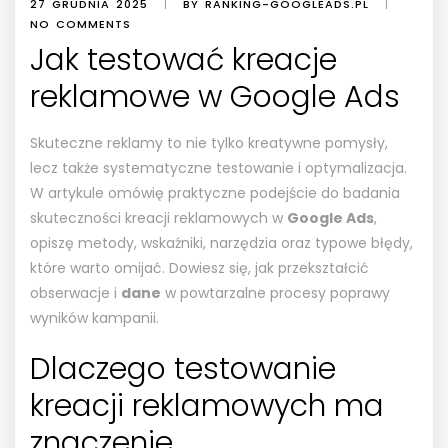
27 GRUDNIA 2025
|
BY RANKING-GOOGLEADS.PL
|
NO COMMENTS
Jak testować kreacje
reklamowe w Google Ads
Skuteczne reklamy to nie tylko kreatywne pomysły,
lecz także systematyczne testowanie i optymalizacja.
W artykule omówię praktyczne podejście do badania
skuteczności kreacji reklamowych w
Google Ads
,
opiszę metody, wskaźniki, narzędzia oraz typowe błędy,
które warto omijać. Dowiesz się, jak przekształcić
obserwacje i
dane
w powtarzalne procesy poprawy
wyników kampanii.
Dlaczego testowanie
kreacji reklamowych ma
znaczenie