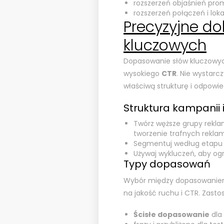
rozszerzeń objaśnień prom
rozszerzeń połączeń i loka
Precyzyjne do
kluczowych
Dopasowanie słów kluczowyc
wysokiego
CTR
. Nie wystarc
właściwą strukturę i odpowi
Struktura kampanii 
Twórz węższe grupy rekla
tworzenie trafnych reklam
Segmentuj według etapu l
Używaj wykluczeń, aby og
Typy dopasowań
Wybór między dopasowaniem
na jakość ruchu i CTR. Zasto
Ścisłe dopasowanie
dla 