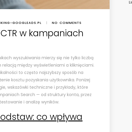
L
NKING-GOOGLEADS.PL
|
NO COMMENTS
 CTR w kampaniach
kach wyszukiwania mierzy się nie tylko liczbą
m relacją między wyświetleniami a kliknięciami.
ikalności to często najszybszy sposób na
enie kosztu pozyskania użytkownika. Poniżej
gie, wskazówki techniczne i przykłady, które
aniach Search — od struktury konta, przez
testowanie i analizę wyników.
podstaw: co wpływa