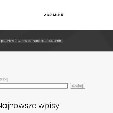
ADD MENU
k poprawić CTR w kampaniach Search
zukaj
Szukaj
Najnowsze wpisy