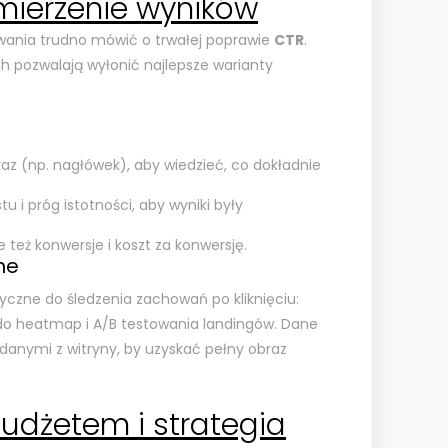
mierzenie wyników
ania trudno mówić o trwałej poprawie
CTR
.
ch pozwalają wyłonić najlepsze warianty
az (np. nagłówek), aby wiedzieć, co dokładnie
u i próg istotności, aby wyniki były
e też konwersje i koszt za konwersję.
ne
yczne do śledzenia zachowań po kliknięciu:
 do heatmap i A/B testowania landingów. Dane
danymi z witryny, by uzyskać pełny obraz
udżetem i strategia