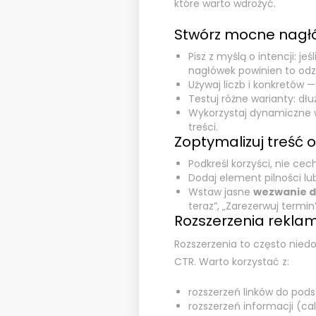
które warto wdrożyć.
Stwórz mocne nagł
Pisz z myślą o intencji: je
nagłówek powinien to odz
Używaj liczb i konkretów
Testuj różne warianty: dłu
Wykorzystaj dynamiczne w
treści.
Zoptymalizuj treść 
Podkreśl korzyści, nie cec
Dodaj element pilności lub
Wstaw jasne
wezwanie d
teraz”, „Zarezerwuj termin”
Rozszerzenia rekla
Rozszerzenia to często nied
CTR. Warto korzystać z:
rozszerzeń linków do podst
rozszerzeń informacji (cal