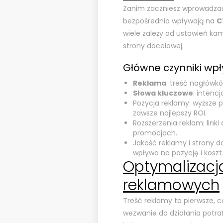
Zanim zaczniesz wprowadzać
bezpośrednio wpływają na
C
wiele zależy od ustawień kam
strony docelowej.
Główne czynniki wp
Reklama
: treść nagłówkó
Słowa kluczowe
: intenc
Pozycja reklamy: wyższe p
zawsze najlepszy ROI.
Rozszerzenia reklam: link
promocjach.
Jakość reklamy i strony do
wpływa na pozycję i koszt
Optymalizacj
reklamowych
Treść reklamy to pierwsze, co
wezwanie do działania potra