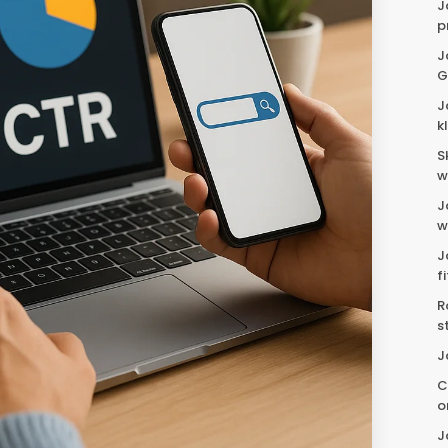
J
p
J
G
J
k
S
w
J
w
J
f
R
s
J
C
o
J