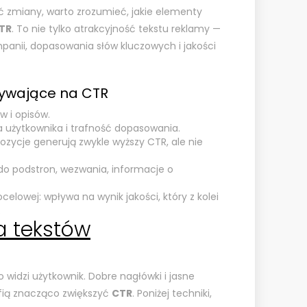
 zmiany, warto zrozumieć, jakie elementy
TR
. To nie tylko atrakcyjność tekstu reklamy —
panii, dopasowania słów kluczowych i jakości
ływające na CTR
w i opisów.
ja użytkownika i trafność dopasowania.
ozycje generują zwykle wyższy CTR, ale nie
i do podstron, wezwania, informacje o
celowej: wpływa na wynik jakości, który z kolei
.
a tekstów
 widzi użytkownik. Dobre nagłówki i jasne
fią znacząco zwiększyć
CTR
. Poniżej techniki,