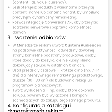
(content_ids, value, currency).
Jeśli oferujesz produkty z wariantami, przesyłaj
content_name lub content_variant, by umożliwić
precyzyjny dynamiczny remarketing.
Rozważ integrację Conversions API, aby przesyłać
zdarzenia serwerowe i poprawić kompletność
danych.
3. Tworzenie odbiorców
W Menedżerze reklam utwórz
Custom Audiences
na podstawie aktywności: odwiedziny dowolnej
strony, konkretne podstrony produktowe, osoby,
które dodały do koszyka, ale nie kupiły, klienci
dokonujący zakupu w ostatnich X dniach.
Ustal przedziały czasowe — krótsze okno (np. 7–14
dni) dla intensywnego remarketingu produktowego,
dłuższe (30–180 dni) dla budowania relacji lub
programów lojalnościowych.
Twórz wykluczenia — np. osoby, które dokonały
zakupu, powinny być wyłączone z kampanii
zachęcających do zakupu tego samego produktu.
4. Konfiguracja katalogu i
dynamicznych reklam