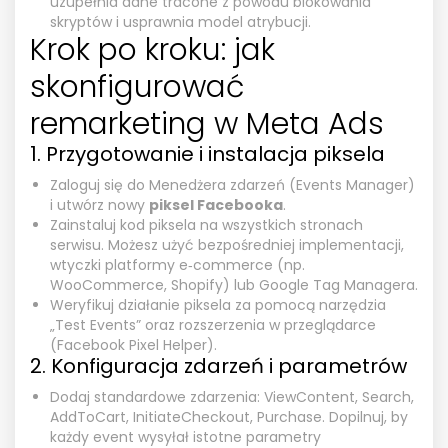
uzupełnia dane tracone z powodu blokowania
skryptów i usprawnia model atrybucji.
Krok po kroku: jak
skonfigurować
remarketing w Meta Ads
1. Przygotowanie i instalacja piksela
Zaloguj się do Menedżera zdarzeń (Events Manager)
i utwórz nowy
piksel Facebooka
.
Zainstaluj kod piksela na wszystkich stronach
serwisu. Możesz użyć bezpośredniej implementacji,
wtyczki platformy e‑commerce (np.
WooCommerce, Shopify) lub Google Tag Managera.
Weryfikuj działanie piksela za pomocą narzędzia
„Test Events” oraz rozszerzenia w przeglądarce
(Facebook Pixel Helper).
2. Konfiguracja zdarzeń i parametrów
Dodaj standardowe zdarzenia: ViewContent, Search,
AddToCart, InitiateCheckout, Purchase. Dopilnuj, by
każdy event wysyłał istotne parametry