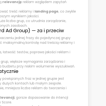
ką
relevancję
reklam względem zapytań
sować treść reklamy i
landing page
, co zwykle
pszym wynikiem jakości.
ża liczba grup, co utrudnia zarządzanie,
zonych zasobach.
d Ad Group) — za i przeciw
naczeniu jednej frazy do pojedynczej grupy
ać maksymalną kontrolę nad treścią reklamy i
a, łatwość testów, poprawa jakości reklam i
y grup, większe wymagania zarządzania i
a budżetu przy niskim wolumenie wyszukiwań.
atycznie
y powiązanych fraz w jednej grupie jest
y dużych kontach lub małym zespole.
ie, mniejsza liczba reklam do tworzenia i
levancji
, gorsze dopasowanie do intencji
y Score.