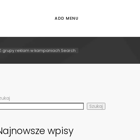
ADD MENU
ć grupy reklam w kampaniach Search
zukaj
Szukaj
Najnowsze wpisy