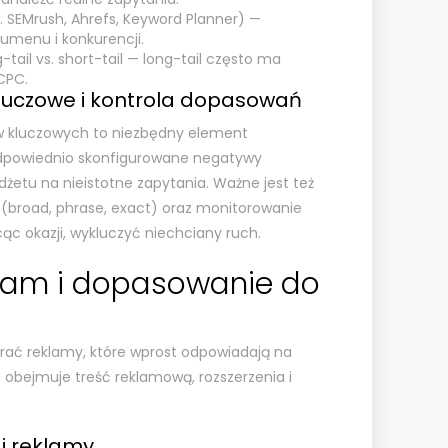
. SEMrush, Ahrefs, Keyword Planner) —
umenu i konkurencji.
ail vs. short-tail — long-tail często ma
 CPC.
luczowe i kontrola dopasowań
 kluczowych to niezbędny element
Odpowiednio skonfigurowane negatywy
etu na nieistotne zapytania. Ważne jest też
(broad, phrase, exact) oraz monitorowanie
cąc okazji, wykluczyć niechciany ruch.
klam i dopasowanie do
rać reklamy, które wprost odpowiadają na
 obejmuje treść reklamową, rozszerzenia i
j reklamy