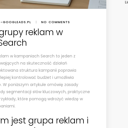
L
G-GOOGLEADS.PL
|
NO COMMENTS
 grupy reklam w
Search
klam w kampaniach Search to jeden z
wających na skuteczność działań
ektowana struktura kampanii poprawia
lepiej kontrolować budżet i umożliwia
e. W poniższym artykule omówię zasady
ody segmentacji słów kluczowych, praktyczne
 przykłady, które pomogą wdrożyć wiedzę w
aniami.
m jest grupa reklam i