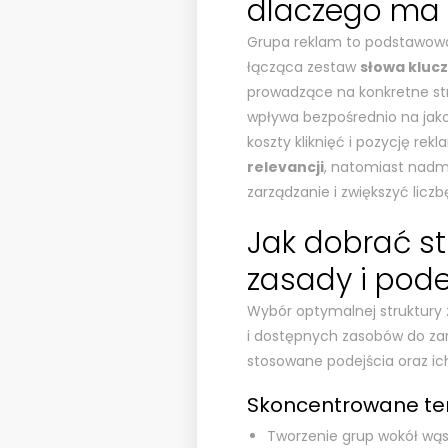
dlaczego ma 
Grupa reklam to podstawowa
łącząca zestaw
słowa kluc
prowadzące na konkretne st
wpływa bezpośrednio na jako
koszty kliknięć i pozycję re
relevancji
, natomiast nadm
zarządzanie i zwiększyć licz
Jak dobrać st
zasady i pode
Wybór optymalnej struktury 
i dostępnych zasobów do zarz
stosowane podejścia oraz ich
Skoncentrowane te
Tworzenie grup wokół wą