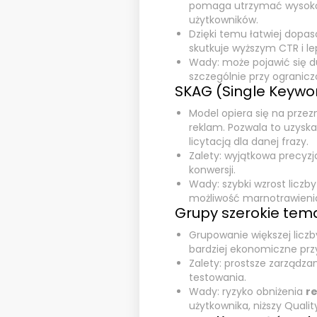
pomaga utrzymać wyso
użytkowników.
Dzięki temu łatwiej dopa
skutkuje wyższym CTR i le
Wady: może pojawić się du
szczególnie przy ogranic
SKAG (Single Keywor
Model opiera się na przez
reklam. Pozwala to uzysk
licytacją dla danej frazy.
Zalety: wyjątkowa precyzj
konwersji.
Wady: szybki wzrost liczb
możliwość marnotrawieni
Grupy szerokie tem
Grupowanie większej liczb
bardziej ekonomiczne prz
Zalety: prostsze zarządzan
testowania.
Wady: ryzyko obniżenia
re
użytkownika, niższy Qualit