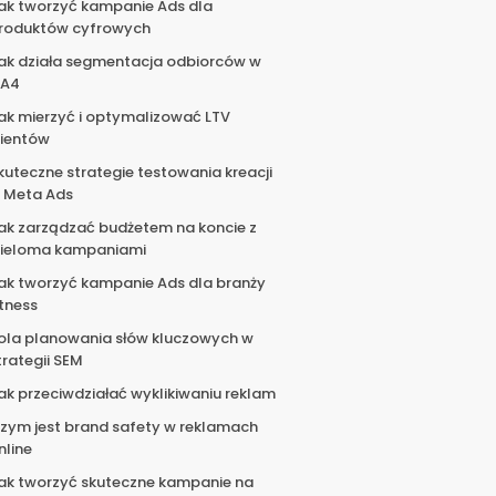
ak tworzyć kampanie Ads dla
roduktów cyfrowych
ak działa segmentacja odbiorców w
A4
ak mierzyć i optymalizować LTV
lientów
kuteczne strategie testowania kreacji
 Meta Ads
ak zarządzać budżetem na koncie z
ieloma kampaniami
ak tworzyć kampanie Ads dla branży
itness
ola planowania słów kluczowych w
trategii SEM
ak przeciwdziałać wyklikiwaniu reklam
zym jest brand safety w reklamach
nline
ak tworzyć skuteczne kampanie na