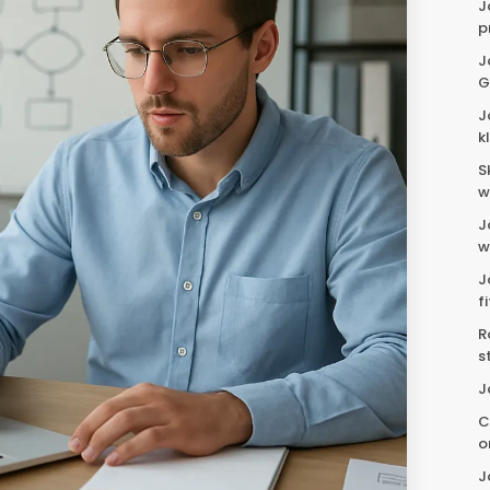
J
p
J
G
J
k
S
w
J
w
J
f
R
s
J
C
o
J