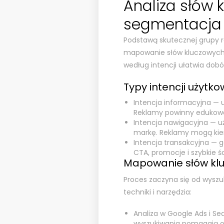
Analiza słów 
segmentacja 
Podstawą skutecznej grupy re
mapowanie słów kluczowych 
według intencji ułatwia dobór
Typy intencji użytko
Intencja informacyjna — u
Reklamy powinny edukow
Intencja nawigacyjna — u
markę. Reklamy mogą kie
Intencja transakcyjna — 
CTA, promocje i szybkie śc
Mapowanie słów kl
Proces zaczyna się od wyszuk
techniki i narzędzia:
Analiza w Google Ads i S
wyszukiwania pomagają od