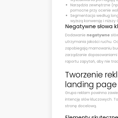
Narzędzia zewnętrzne (np
pomocne przy ocenie wol
Segmentacja według long-t
wyższą konwersję i niższy
Negatywne słowa k
Dodawanie
negatywne
słów
utrzymania jakości ruchu. 
zapobiegają marnowaniu budż
zarządzanie dopasowaniami 
raportu zapytań, aby nie tra
Tworzenie re
landing page
Grupa reklam powinna zawie
intencję słów kluczowych. To
stronę docelową.
Elementy skuteczne