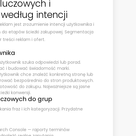
kluczowych i
według intencji
klam jest zrozumienie intencji użytkownika i
do etapów ścieżki zakupowej. Segmentacja
 treści reklam i ofert.
wnika
żytkownik szuka odpowiedzi lub porad.
ać i budować świadomość marki.
żytkownik chce znaleźć konkretną stronę lub
rować bezpośrednio do stron produktowych.
gotowość do zakupu. Najważniejsze są jasne
ieżki konwersji.
uczowych do grup
ania fraz i ich kategoryzacji. Przydatne
earch Console — raporty terminów
naleźć realne zapytania.