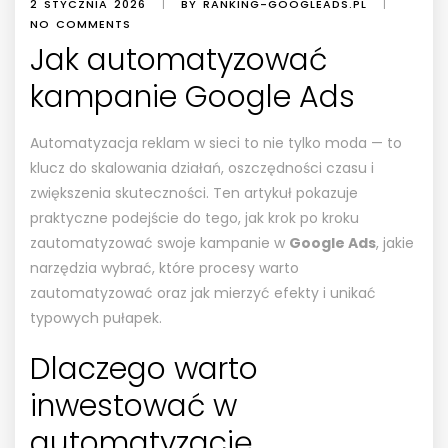
2 STYCZNIA 2026
|
BY RANKING-GOOGLEADS.PL
|
NO COMMENTS
Jak automatyzować
kampanie Google Ads
Automatyzacja reklam w sieci to nie tylko moda — to
klucz do skalowania działań, oszczędności czasu i
zwiększenia skuteczności. Ten artykuł pokazuje
praktyczne podejście do tego, jak krok po kroku
zautomatyzować swoje kampanie w
Google Ads
, jakie
narzędzia wybrać, które procesy warto
zautomatyzować oraz jak mierzyć efekty i unikać
typowych pułapek.
Dlaczego warto
inwestować w
automatyzację