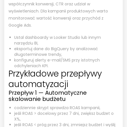
współczynnik konwersji, CTR oraz udział w
wyświetleniach. Dla kampanii produktowych warto
monitorować wartość konwersji oraz przychód z
Google Ads.
Ustal dashboardy w Looker Studio lub innym
narzędziu BI,
eksportuj dane do BigQuery by analizować
długoterminowe trendy,
konfiguruj alerty e-mail/SMS przy istotnych
odchyleniach KPI.
Przykładowe przepływy
automatyzacji
Przepływ 1 — Automatyczne
skalowanie budżetu
codziennie skrypt sprawdza ROAS kampanii,
jeśli ROAS > docelowy przez 7 dni, zwiększ budżet o
X%,
jeśli ROAS < próg przez 3 dni, zmniejsz budżet i wyślij