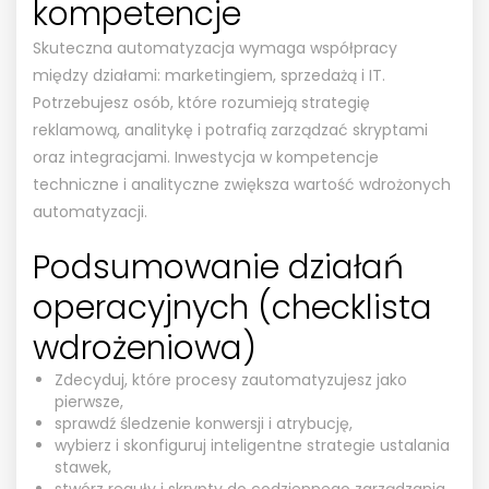
kompetencje
Skuteczna automatyzacja wymaga współpracy
między działami: marketingiem, sprzedażą i IT.
Potrzebujesz osób, które rozumieją strategię
reklamową, analitykę i potrafią zarządzać skryptami
oraz integracjami. Inwestycja w kompetencje
techniczne i analityczne zwiększa wartość wdrożonych
automatyzacji.
Podsumowanie działań
operacyjnych (checklista
wdrożeniowa)
Zdecyduj, które procesy zautomatyzujesz jako
pierwsze,
sprawdź śledzenie konwersji i atrybucję,
wybierz i skonfiguruj inteligentne strategie ustalania
stawek,
stwórz reguły i skrypty do codziennego zarządzania,