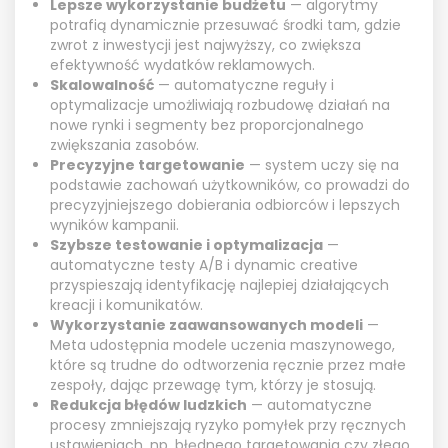
Lepsze wykorzystanie budżetu
— algorytmy
potrafią dynamicznie przesuwać środki tam, gdzie
zwrot z inwestycji jest najwyższy, co zwiększa
efektywność wydatków reklamowych.
Skalowalność
— automatyczne reguły i
optymalizacje umożliwiają rozbudowę działań na
nowe rynki i segmenty bez proporcjonalnego
zwiększania zasobów.
Precyzyjne targetowanie
— system uczy się na
podstawie zachowań użytkowników, co prowadzi do
precyzyjniejszego dobierania odbiorców i lepszych
wyników kampanii.
Szybsze testowanie i optymalizacja
—
automatyczne testy A/B i dynamic creative
przyspieszają identyfikację najlepiej działających
kreacji i komunikatów.
Wykorzystanie zaawansowanych modeli
—
Meta udostępnia modele uczenia maszynowego,
które są trudne do odtworzenia ręcznie przez małe
zespoły, dając przewagę tym, którzy je stosują.
Redukcja błędów ludzkich
— automatyczne
procesy zmniejszają ryzyko pomyłek przy ręcznych
ustawieniach, np. błędnego targetowania czy złego