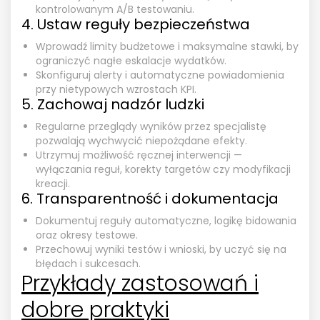
kontrolowanym A/B testowaniu.
4. Ustaw reguły bezpieczeństwa
Wprowadź limity budżetowe i maksymalne stawki, by
ograniczyć nagłe eskalacje wydatków.
Skonfiguruj alerty i automatyczne powiadomienia
przy nietypowych wzrostach KPI.
5. Zachowaj nadzór ludzki
Regularne przeglądy wyników przez specjalistę
pozwalają wychwycić niepożądane efekty.
Utrzymuj możliwość ręcznej interwencji —
wyłączania reguł, korekty targetów czy modyfikacji
kreacji.
6. Transparentność i dokumentacja
Dokumentuj reguły automatyczne, logikę bidowania
oraz okresy testowe.
Przechowuj wyniki testów i wnioski, by uczyć się na
błędach i sukcesach.
Przykłady zastosowań i
dobre praktyki