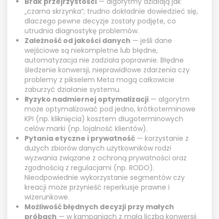
Brak przejrzystości
— algorytmy działają jak
„czarna skrzynka”; trudno dokładnie dowiedzieć się,
dlaczego pewne decyzje zostały podjęte, co
utrudnia diagnostykę problemów.
Zależność od jakości danych
— jeśli dane
wejściowe są niekompletne lub błędne,
automatyzacja nie zadziała poprawnie. Błędne
śledzenie konwersji, nieprawidłowe zdarzenia czy
problemy z pikselem Meta mogą całkowicie
zaburzyć działanie systemu.
Ryzyko nadmiernej optymalizacji
— algorytm
może optymalizować pod jedno, krótkoterminowe
KPI (np. kliknięcia) kosztem długoterminowych
celów marki (np. lojalność klientów).
Pytania etyczne i prywatność
— korzystanie z
dużych zbiorów danych użytkowników rodzi
wyzwania związane z ochroną prywatności oraz
zgodnością z regulacjami (np. RODO).
Nieodpowiednie wykorzystanie segmentów czy
kreacji może przynieść reperkusje prawne i
wizerunkowe.
Możliwość błędnych decyzji przy małych
próbach
— w kampaniach z małą liczbą konwersji