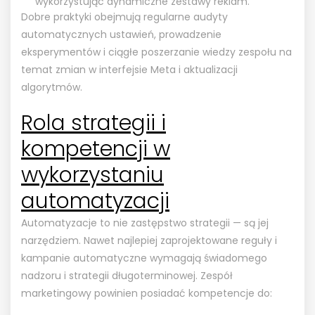
wykorzystując dynamiczne zestawy reklam.
Dobre praktyki obejmują regularne audyty
automatycznych ustawień, prowadzenie
eksperymentów i ciągłe poszerzanie wiedzy zespołu na
temat zmian w interfejsie Meta i aktualizacji
algorytmów.
Rola strategii i
kompetencji w
wykorzystaniu
automatyzacji
Automatyzacje to nie zastępstwo strategii — są jej
narzędziem. Nawet najlepiej zaprojektowane reguły i
kampanie automatyczne wymagają świadomego
nadzoru i strategii długoterminowej. Zespół
marketingowy powinien posiadać kompetencje do: