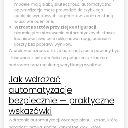
modele mają słabą skuteczność; automatyczna
optymalizacja może prowadzić do szybkiego
odcięcia wynikowych segmentów, zanim zostaną
właściwie ocenione.
Wzrost kosztów przy złej konfiguracji
—
nieumiejętne stosowanie automatycznych stawek
lub niewłaściwe cele reklamowe mogą podnieść
koszty bez poprawy wyników.
W praktyce oznacza to, że automatyzacje powinny być
stosowane z ostrożnością i w połączeniu z ludzkim
nadzorem oraz regularną weryfikacją wyników.
Jak wdrażać
automatyzacje
bezpiecznie — praktyczne
wskazówki
Wdrożenie automatyzacji wymaga planu i zasad, które
ograniczą ryzyka. Poniżej konkretne kroki, które