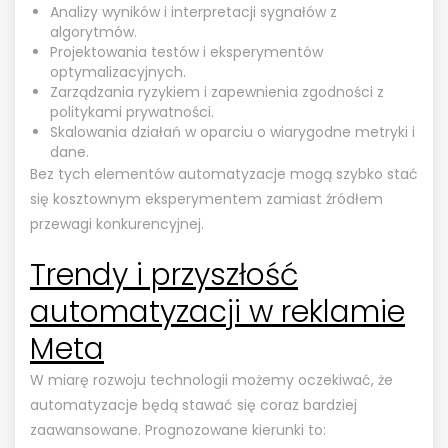
Analizy wyników i interpretacji sygnałów z
algorytmów.
Projektowania testów i eksperymentów
optymalizacyjnych.
Zarządzania ryzykiem i zapewnienia zgodności z
politykami prywatności.
Skalowania działań w oparciu o wiarygodne metryki i
dane.
Bez tych elementów automatyzacje mogą szybko stać
się kosztownym eksperymentem zamiast źródłem
przewagi konkurencyjnej.
Trendy i przyszłość
automatyzacji w reklamie
Meta
W miarę rozwoju technologii możemy oczekiwać, że
automatyzacje będą stawać się coraz bardziej
zaawansowane. Prognozowane kierunki to: